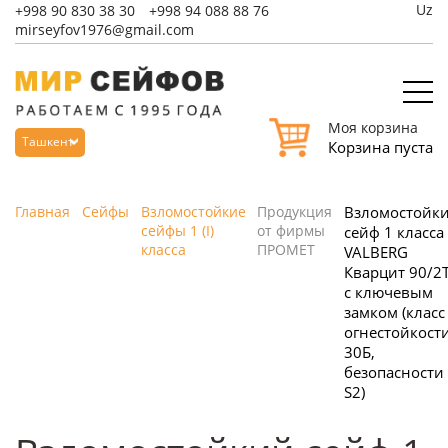
Uz
+998
90 830 38 30
+998
94 088 88 76
mirseyfov1976@gmail.com
Моя корзина
Ташкент
Корзина пуста
Главная
Сейфы
Взломостойкие
Продукция
Взломостойк
сейфы 1 (I)
от фирмы
сейф 1 класса
класса
ПРОМЕТ
VALBERG
Кварцит 90/2
с ключевым
замком (класс
огнестойкости
30Б,
безопасности 
S2)