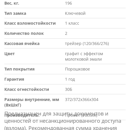
Вес, кг.
196
Тип замка
Ключевой
Класс взломостойкости
1 класс
Количество полок
2
Кассовая ячейка
трейзер (120/366/276)
Цвет
графит с эффектом
молотковой эмали
Тип покрытия
Порошковое
Гарантия
1 год
Класс огнестойкости
30Б
Размеры внутренние, мм
372/372х366х304
(ВхШхГ)
Предназначен для защиты документов и
Производитель:
Промет (Россия)
ценностей от несанкционированного доступа
(взлома). Рекомендованная сумма хранения